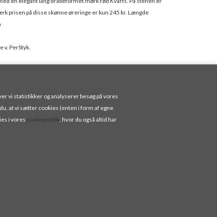
v med en elegant lang dråbeformet mørk rød Kvarts. På stenen er
mærk prisen på disse skønne øreringe er kun 245 kr. Længde
m
 v. PerStyk.
med sølvtryk.
er vi statistikker og analyserer besøg på vores
 du, at vi sætter cookies (enten i form af egne
ies i vores
cookiepolitik
, hvor du også altid har