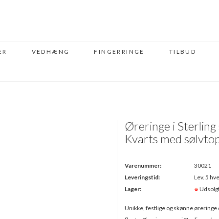
ER
VEDHÆNG
FINGERRINGE
TILBUD
Øreringe i Sterlin
Kvarts med sølvtop
Varenummer:
30021
Leveringstid:
Lev. 5 hve
Lager:
Udsolg
Unikke, festlige og skønne øreringe