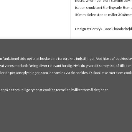
fleste. Øreringene er i Sterling søl
isat en smuk top i Sterling sølv. Be
50mm. Selve stenen måler 30x8m
Design af PerStyk. Dansk håndarbejde
Leveres i elegant sort smykkeæske 
Pris ved 1 Par
unktionel side og for at huske dine foretrukne indstillinger. Ved hjælp af cookies lav
245,00
DKK
g at vores markedsføring bliver relevant for dig. Hvis du giver dit samtykke, så tillader
handler de personoplysninger, som indsamles via de cookies. Du kan læse mere om cook
t på de forskellige typer af cookies fortæller, hvilket formål de tjener.
RUP
TLF.: 52 30 01 18
INFO@JENSENOGJORGENSEN.DK