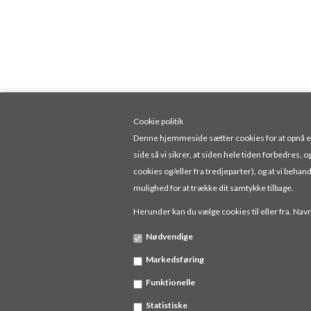
Cookie politik
Denne hjemmeside sætter cookies for at opnå en f
side så vi sikrer, at siden hele tiden forbedres, o
cookies og/eller fra tredjeparter), og at vi be
mulighed for at trække dit samtykke tilbage.
Herunder kan du vælge cookies til eller fra. Navne
Nødvendige
JENSEN & JORGENSEN
ALGADE 3 8382 HINNE
Markedsføring
Funktionelle
Statistiske