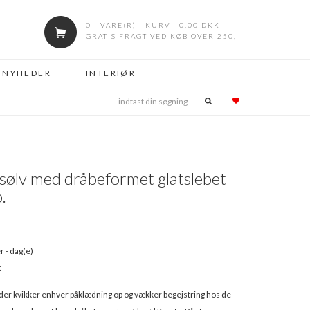
0 - VARE(R) I KURV - 0,00 DKK
GRATIS FRAGT VED KØB OVER 250,-
NYHEDER
INTERIØR
g sølv med dråbeformet glatslebet
.
r - dag(e)
t
 der kvikker enhver påklædning op og vækker begejstring hos de