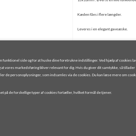
Kæden fåes i flere længder.
Leveres i en elegant gaveæske.
Design og fremstilling Jensen & Jø
Vælg Størrelse
unktionel side og for at huske dine foretrukne indstillinger. Ved hjælp af cookies lav
g at vores markedsføring bliver relevant for dig. Hvis du giver dit samtykke, så tillader
handler de personoplysninger, som indsamles via de cookies. Du kan læse mere om cook
Pris ved 1 Stk
385,00
DKK
t på de forskellige typer af cookies fortæller, hvilket formål de tjener.
RUP
TLF.: 52 30 01 18
INFO@JENSENOGJORGENSEN.DK