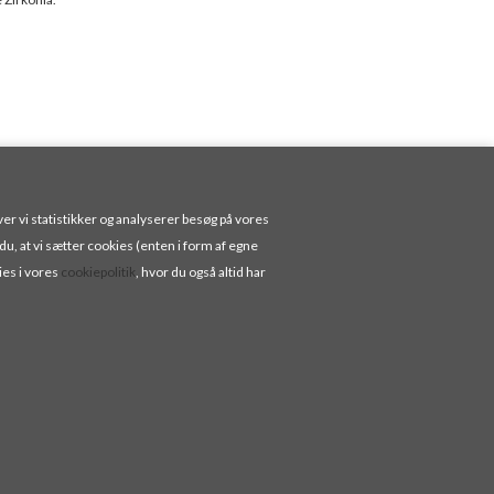
rgensen
er vi statistikker og analyserer besøg på vores
 du, at vi sætter cookies (enten i form af egne
ies i vores
cookiepolitik
, hvor du også altid har