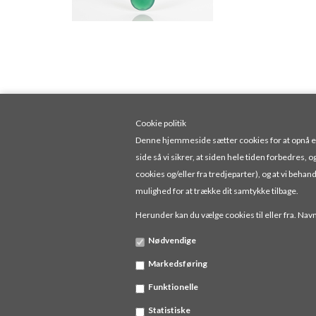
Cookie politik
Denne hjemmeside sætter cookies for at opnå en f
side så vi sikrer, at siden hele tiden forbedres, o
cookies og/eller fra tredjeparter), og at vi be
mulighed for at trække dit samtykke tilbage.
Herunder kan du vælge cookies til eller fra. Navne
Nødvendige
Markedsføring
Funktionelle
JENSEN & JORGENSEN
ALGADE 3 8382 HINNE
Statistiske