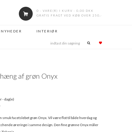
0 - VARE(R) I KURV - 0,00 DKK
GRATIS FRAGT VED KØB OVER 250,-
NYHEDER
INTERIØR
hæng af grøn Onyx
r - dag(e)
r
 smuk facetslebet grøn Onyx. Vil være flot til både hverdag og
tchende øreringe i samme design. Den fine grønne Onyx måler
 Zirkonia.