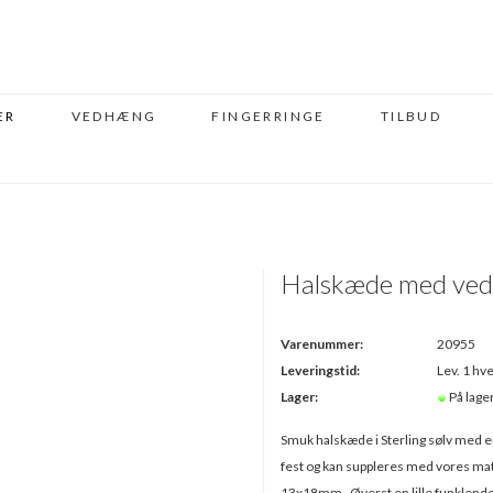
ER
VEDHÆNG
FINGERRINGE
TILBUD
Halskæde med ved
Varenummer:
20955
Leveringstid:
Lev. 1 hve
Lager:
På lage
Smuk halskæde i Sterling sølv med en
fest og kan suppleres med vores ma
13x18mm . Øverst en lille funklende