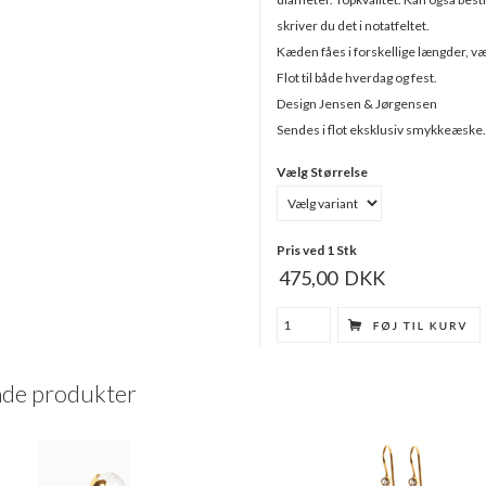
skriver du det i notatfeltet.
Kæden fåes i forskellige længder, væ
Flot til både hverdag og fest.
Design Jensen & Jørgensen
Sendes i flot eksklusiv smykkeæske.
Vælg Størrelse
Pris ved 1 Stk
475,00
DKK
ende produkter