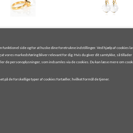
unktionel side og for at huske dine foretrukne indstillinger. Ved hjælp af cookies lav
g at vores markedsføring bliver relevant for dig. Hvis du giver dit samtykke, så tillader
handler de personoplysninger, som indsamles via de cookies. Du kan læse mere om cook
t på de forskellige typer af cookies fortæller, hvilket formål de tjener.
FINGERRING I FORGYLDT STERLING SØLV MED BJERGKRYSTAL
515,00 DKK
550,00 DKK