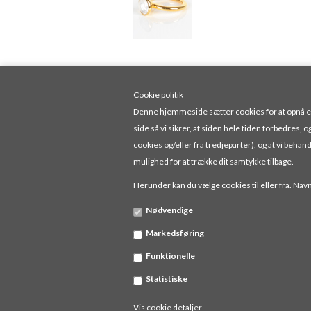
Cookie politik
Denne hjemmeside sætter cookies for at opnå en f
side så vi sikrer, at siden hele tiden forbedres, o
cookies og/eller fra tredjeparter), og at vi be
mulighed for at trække dit samtykke tilbage.
Herunder kan du vælge cookies til eller fra. Navne
Nødvendige
FINGERRING I FORGYLDT STERLING SØLV MED BJERGKRYSTAL
Markedsføring
375,00 DKK
Funktionelle
Statistiske
Vis cookie detaljer