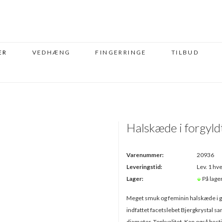
ER
VEDHÆNG
FINGERRINGE
TILBUD
Halskæde i forgyldt
Varenummer:
20936
Leveringstid:
Lev. 1 hve
Lager:
På lage
Meget smuk og feminin halskæde i g
indfattet facetslebet Bjergkrystal s
diameter. Topkvalitet. Kan også bestil