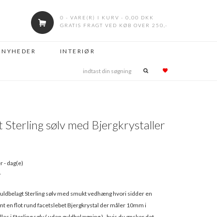
0 - VARE(R) I KURV - 0,00 DKK
GRATIS FRAGT VED KØB OVER 250,-
NYHEDER
INTERIØR
 Sterling sølv med Bjergkrystaller
r - dag(e)
r
uldbelagt Sterling sølv med smukt vedhæng hvori sidder en
amt en flot rund facetslebet Bjergkrystal der måler 10mm i
les i Sterling sølv ( uden guldbelægning ) , hvis du ønsker det