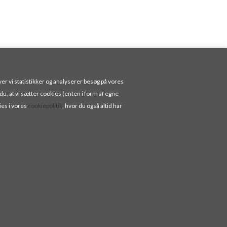
er vi statistikker og analyserer besøg på vores
 du, at vi sætter cookies (enten i form af egne
ies i vores
cookiepolitik
, hvor du også altid har
ØRERINGE I FORGYLDT SØLV MED SMUKKE LØGFORMEDE BJERGKRYSTALLER.