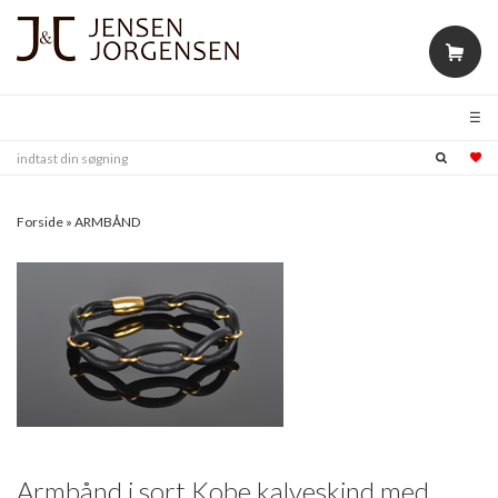
Forside
»
ARMBÅND
Armbånd i sort Kobe kalveskind med