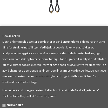
Cookie politik
Denne hjemmeside sætter cookies for at opnå en funktionel side og for at huske
dine foretrukne indstillinger. Ved hjælp af cookies laver vi statistikker og
analyserer besøg på vores side så vi sikrer, at siden hele tiden forbedres, og at
vores markedsføring bliver relevant for dig. Hvis du giver dit samtykke, så tillader
du, at vi sætter cookies (enten i form af egne cookies og/eller fra tredjeparter), og
at vi behandler de personoplysninger, som indsamles via de cookies. Du kan læse
mere om cookies i vores
cookiepolitik
, hvor du også altid har mulighed for at
ØRERINGE I FORGYLDT STERLINGSØLV MED KOBE VEDHÆNG.
trække dit samtykke tilbage.
375,00 DKK
Herunder kan du vælge cookies til eller fra. Navnet på de forskellige typer af
cookies fortæller, hvilket formål de tjener.
Nødvendige