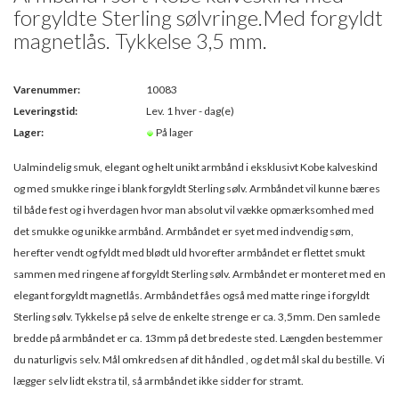
forgyldte Sterling sølvringe.Med forgyldt
magnetlås. Tykkelse 3,5 mm.
Varenummer:
10083
Leveringstid:
Lev. 1 hver - dag(e)
Lager:
På lager
Ualmindelig smuk, elegant og helt unikt armbånd i eksklusivt Kobe kalveskind
og med smukke ringe i blank forgyldt Sterling sølv. Armbåndet vil kunne bæres
til både fest og i hverdagen hvor man absolut vil vække opmærksomhed med
det smukke og unikke armbånd. Armbåndet er syet med indvendig søm,
herefter vendt og fyldt med blødt uld hvorefter armbåndet er flettet smukt
sammen med ringene af forgyldt Sterling sølv. Armbåndet er monteret med en
elegant forgyldt magnetlås. Armbåndet fåes også med matte ringe i forgyldt
Sterling sølv. Tykkelse på selve de enkelte strenge er ca. 3,5mm. Den samlede
bredde på armbåndet er ca. 13mm på det bredeste sted. Længden bestemmer
du naturligvis selv. Mål omkredsen af dit håndled , og det mål skal du bestille. Vi
lægger selv lidt ekstra til, så armbåndet ikke sidder for stramt.